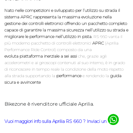
Nato nelle competizioni e sviluppato per l’utilizzo su strada il
sistema APRC rappresenta la massima evoluzione nella
gestione dei controlli elettronici offrendo un pacchetto completo
capace di garantire la massima sicurezza nell’utilizzo su strada e
migliorare le performance nell’utilizzo in pista.
RS 660 vanta il
più moderno pacchetto di controlli elettronici
APRC
(Aprilia
Performance Ride Control) composto da una
evoluta
piattaforma inerziale a sei assi
che, grazie agli
accelerometri e ai giroscopi contenuti al suo interno, è in grado
di riconoscere in tempo reale la condizione della moto rispetto
alla strada supportando la
performance
e rendendo la
guida
sicura e avvincente
Bikezone è rivenditore ufficiale Aprilia.
Vuoi maggiori info sulla Aprilia RS 660
? Inviaci un