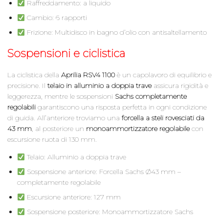
Raffreddamento: a liquido
Cambio: 6 rapporti
Frizione: Multidisco in bagno d’olio con antisaltellamento
Sospensioni e ciclistica
La ciclistica della
Aprilia RSV4 1100
è un capolavoro di equilibrio e
precisione. Il
telaio in alluminio a doppia trave
assicura rigidità e
leggerezza, mentre le sospensioni
Sachs completamente
regolabili
garantiscono una risposta perfetta in ogni condizione
di guida. All’anteriore troviamo una
forcella a steli rovesciati da
43 mm
, al posteriore un
monoammortizzatore regolabile
con
escursione ruota di 130 mm.
Telaio: Alluminio a doppia trave
Sospensione anteriore: Forcella Sachs Ø43 mm –
completamente regolabile
Escursione anteriore: 127 mm
Sospensione posteriore: Monoammortizzatore Sachs