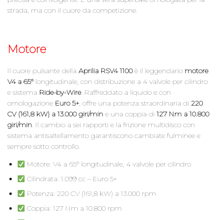
strada, ma con il cuore da competizione.
Motore
Il cuore pulsante della
Aprilia RSV4 1100
è il leggendario
motore
V4 a 65°
longitudinale, con distribuzione a 4 valvole per cilindro
e sistema
Ride-by-Wire
. Raffreddato a liquido e con
omologazione
Euro 5+
, offre una potenza straordinaria di
220
CV (161,8 kW) a 13.000 giri/min
e una coppia di
127 Nm a 10.800
giri/min
. Il cambio a sei rapporti e la frizione multidisco con
sistema antisaltellamento garantiscono cambiate fulminee e
sempre sotto controllo.
Motore: V4 a 65° longitudinale, 4 valvole per cilindro
Cilindrata: 1.099 cc – Euro 5+
Potenza: 220 CV (161,8 kW) a 13.000 rpm
Coppia: 127 Nm a 10.800 rpm