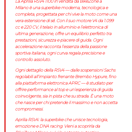
La Aprilia RSV4 1100 in vendita da BikeZone a
Milano è una superbike moderna, tecnologica e
completa, progettata per chi vive la moto come una
vera estensione di sé. Con il suo motore V4 da 1.099
cc e 220 CV, il telaio in alluminio e l’elettronica di
ultima generazione, offre un equilibrio perfetto tra
prestazioni, sicurezza e piacere di guida. Ogni
accelerazione racconta l’essenza della passione
sportiva italiana, ogni curva regala precisione e
controllo assoluto.
Ogni dettaglio della RSV4 — dalle sospensioni Sachs
regolabili all’impianto frenante Brembo Hypure, fino
alla piattaforma elettronica APRC — è studiato per
offrire performance al top e un’esperienza di guida
coinvolgente, sia in pista che su strada. È una moto
che nasce per chi pretende il massimo e non accetta
compromessi.
Aprilia RSV4: la superbike che unisce tecnologia,
emozione e DNA racing. Vieni a scoprirla da