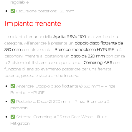
regolabile
Escursione posteriore: 130 mm
Impianto frenante
L’impianto frenante della
Aprilia RSV4 1100
è al vertice della
categoria. All’anteriore è presente un
doppio disco flottante da
330 mm
con pinze radiali
Brembo monoblocco HYPURE
a 4
pistoncini, mentre al posteriore un
disco da 220 mm
con pinza
a 2 pistoncini. Il sistema è supportato dal
Cornering ABS
con
funzione di anti sollevamento posteriore per una frenata
potente, precisa e sicura anche in curva.
Anteriore: Doppio disco flottante Ø 330 mm – Pinze
Brembo HYPURE
Posteriore: Disco Ø 220 mm – Pinza Brembo a 2
pistoncini
Sistema: Cornering ABS con Rear Wheel Lift-up
Mitigation