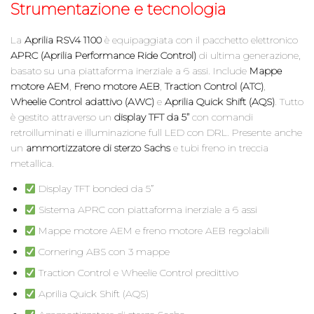
Strumentazione e tecnologia
La
Aprilia RSV4 1100
è equipaggiata con il pacchetto elettronico
APRC (Aprilia Performance Ride Control)
di ultima generazione,
basato su una piattaforma inerziale a 6 assi. Include
Mappe
motore AEM
,
Freno motore AEB
,
Traction Control (ATC)
,
Wheelie Control adattivo (AWC)
e
Aprilia Quick Shift (AQS)
. Tutto
è gestito attraverso un
display TFT da 5”
con comandi
retroilluminati e illuminazione full LED con DRL. Presente anche
un
ammortizzatore di sterzo Sachs
e tubi freno in treccia
metallica.
Display TFT bonded da 5”
Sistema APRC con piattaforma inerziale a 6 assi
Mappe motore AEM e freno motore AEB regolabili
Cornering ABS con 3 mappe
Traction Control e Wheelie Control predittivo
Aprilia Quick Shift (AQS)