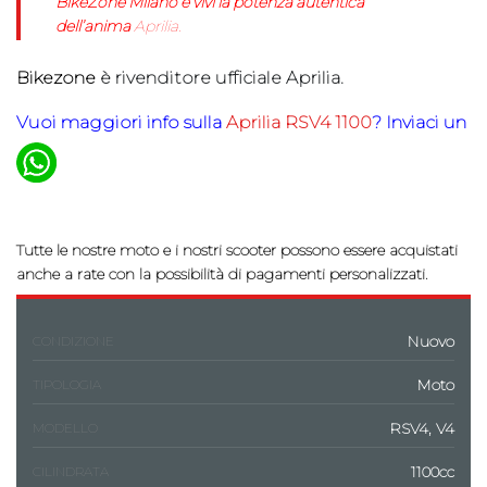
BikeZone Milano e vivi la potenza autentica
dell’anima
Aprilia.
Bikezone
è rivenditore ufficiale Aprilia.
Vuoi maggiori info sulla
Aprilia RSV4 1100
? Inviaci un
Tutte le nostre moto e i nostri scooter possono essere acquistati
anche a rate con la possibilità di pagamenti personalizzati.
Nuovo
CONDIZIONE
Moto
TIPOLOGIA
RSV4, V4
MODELLO
1100cc
CILINDRATA