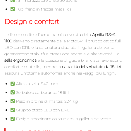
Ammortizzatore di sterzo Sachs
Tubi freno in treccia metallica
Design e comfort
Le linee scolpite e l’aerodinamica evoluta della
Aprilia RSV4
1100
derivano direttamente dalla MotoGP. Il gruppo ottico full
LED con DRL e la carenatura studiata in galleria del vento
garantiscono stabilità e protezione anche alle alte velocità. La
sella ergonomica
e la posizione di guida bilanciata favoriscono
comfort e controllo, mentre la
capacità del serbatoio da 18 litri
assicura un’ottima autonomia anche nei viaggi più lunghi.
Altezza sella: 840 mm
Serbatoio carburante: 18 litri
Peso in ordine di marcia: 204 kg
Gruppo ottico LED con DRL
Design aerodinamico studiato in galleria del vento