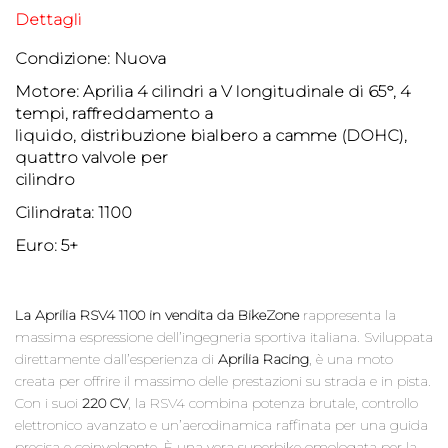
Dettagli
Condizione: Nuova
Motore: Aprilia 4 cilindri a V longitudinale di 65°, 4
tempi, raffreddamento a
liquido, distribuzione bialbero a camme (DOHC),
quattro valvole per
cilindro
Cilindrata: 1100
Euro: 5+
La Aprilia RSV4 1100 in vendita da BikeZone
rappresenta la
massima espressione dell’ingegneria sportiva italiana. Sviluppata
direttamente dall’esperienza di
Aprilia Racing
, è una moto
creata per offrire il massimo delle prestazioni su strada e in pista.
Con i suoi
220 CV
, la RSV4 combina potenza brutale, controllo
elettronico avanzato e un’aerodinamica raffinata per una guida
precisa e coinvolgente. È una vera superbike omologata per la