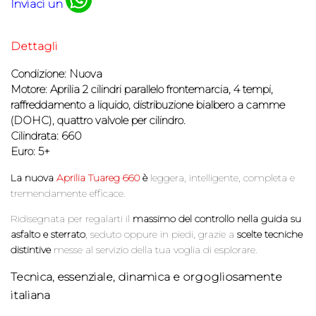
Inviaci un
Dettagli
Condizione: Nuova
Motore: Aprilia 2 cilindri parallelo frontemarcia, 4 tempi,
raffreddamento a liquido,
distribuzione bialbero a camme
(DOHC), quattro valvole per cilindro.
Cilindrata: 660
Euro: 5+
La nuova
Aprilia Tuareg 660
è
leggera, intelligente, completa e
tremendamente efficace.
Ridisegnata per regalarti il
massimo del controllo nella guida su
asfalto e sterrato
, seduto oppure in piedi,
grazie a
scelte tecniche
distintive
messe al servizio della tua voglia di esplorare.
Tecnica, essenziale, dinamica
e orgogliosamente
italiana