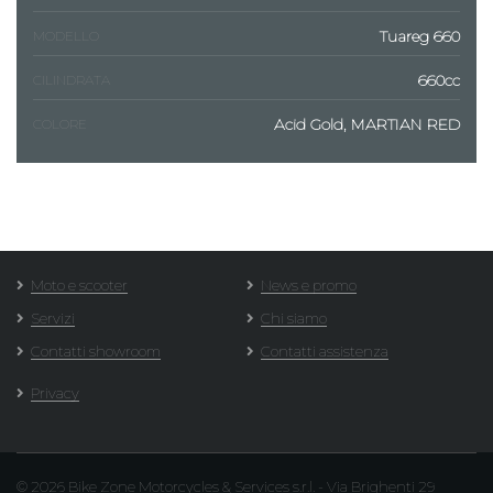
Tuareg 660
MODELLO
660cc
CILINDRATA
Acid Gold, MARTIAN RED
COLORE
Moto e scooter
News e promo
Servizi
Chi siamo
Contatti showroom
Contatti assistenza
Privacy
© 2026 Bike Zone Motorcycles & Services s.r.l. - Via Brighenti 29