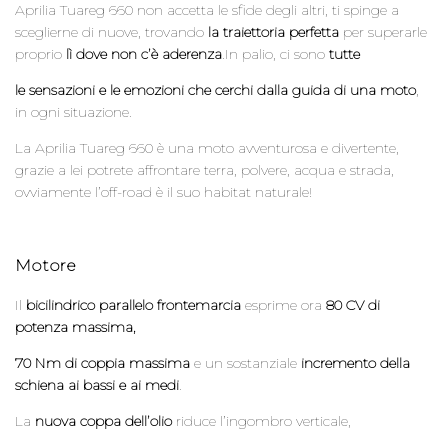
Aprilia Tuareg 660 non accetta le sfide degli altri,
ti spinge a
sceglierne di nuove, trovando
la traiettoria perfetta
per superarle
proprio
lì dove non c’è aderenza
.In palio,
ci sono
tutte
le sensazioni e le emozioni che cerchi dalla guida di una moto
,
in ogni situazione.
La Aprilia Tuareg 660 è una moto avventurosa e divertente,
grazie a lei potrete affrontare terra, polvere, acqua e strada,
ovviamente l’off-road è il suo habitat naturale!
Motore
Il
bicilindrico parallelo frontemarcia
esprime ora
80 CV di
potenza massima,
70 Nm di coppia massima
e un sostanziale
incremento della
schiena ai bassi e ai medi
.
La
nuova coppa dell’olio
riduce l’ingombro verticale,