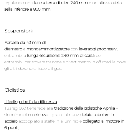
regalando una
luce a terra di oltre 240 mm
e un’
altezza della
sella inferiore a 860 mm.
Sospensioni
Forcella da 43 mm di
diametro
e
monoammortizzatore
con
leveraggi progressivi
,
entrambi a
lunga escursione: 240 mm di corsa
per
entrambi,
per trovare trazione e divertimento in off road là dove
gli altri devono chiudere il gas.
Ciclistica
Il feeling che fa la differenza
Tuareg 660 tiene fede alla
tradizione delle ciclistiche Aprilia
–
sinonimo di
eccellenza
–
grazie al nuovo
telaio tubolare in
acciaio
accoppiato a staffe in alluminio e
collegato al motore in
6 punti
,