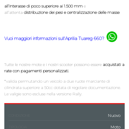
all’interasse di poco superiore ai 1.500 mm
e
all’attenta
distribuzione dei pesi e centralizzazione delle masse
.
Vuoi maggiori informazioni sull’Aprilia Tuareg 660?
Tutte le nostre mote e i nostri scooter possono essere
acquistati a
rate con pagamenti personalizzati.
*valida permutando un veicolo a due ruote marciante di
cilindrata superiore a 50cc dotata di regolare documentazione.
Le valigie sono escluse nella versione Rally.
Nuovo
CONDIZIONE
Moto
TIPOLOGIA