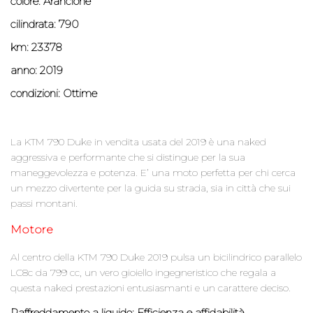
colore: Arancione
cilindrata: 790
km: 23378
anno: 2019
condizioni: Ottime
La KTM 790 Duke in vendita usata del 2019 è una naked
aggressiva e performante che si distingue per la sua
maneggevolezza e potenza. E’ una moto perfetta per chi cerca
un mezzo divertente per la guida su strada, sia in città che sui
passi montani.
Motore
Al centro della KTM 790 Duke 2019 pulsa un bicilindrico parallelo
LC8c da 799 cc, un vero gioiello ingegneristico che regala a
questa naked prestazioni entusiasmanti e un carattere deciso.
Raffreddamento a liquido: Efficienza e affidabilità