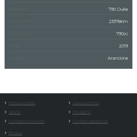
790 Duke
MODELLO
23378Km
CHILOMETRI
790cc
CILINDRATA
2019
ANNO
Arancione
COLORE
Moto e scooter
News e promo
Servizi
Chi siamo
Contatti showroom
Contatti assistenza
Privacy