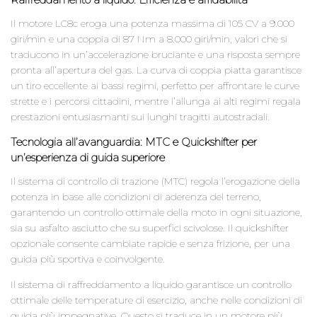
Il motore LC8c eroga una potenza massima di 105 CV a 9.000
giri/min e una coppia di 87 Nm a 8.000 giri/min, valori che si
traducono in un’accelerazione bruciante e una risposta sempre
pronta all’apertura del gas. La curva di coppia piatta garantisce
un tiro eccellente ai bassi regimi, perfetto per affrontare le curve
strette e i percorsi cittadini, mentre l’allunga ai alti regimi regala
prestazioni entusiasmanti sui lunghi tragitti autostradali.
Tecnologia all’avanguardia: MTC e Quickshifter per
un’esperienza di guida superiore
Il sistema di controllo di trazione (MTC) regola l’erogazione della
potenza in base alle condizioni di aderenza del terreno,
garantendo un controllo ottimale della moto in ogni situazione,
sia su asfalto asciutto che su superfici scivolose. Il quickshifter
opzionale consente cambiate rapide e senza frizione, per una
guida più sportiva e coinvolgente.
Il sistema di raffreddamento a liquido garantisce un controllo
ottimale delle temperature di esercizio, anche nelle condizioni di
guida più impegnative. Questo si traduce in un motore più