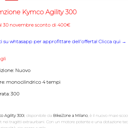
mzione Kymco Agility 300
al 30 novembre sconto di 400€
ici su whtasapp per approfittare dell’offerta! Clicca qui 
gli
zione: Nuovo
e: monocilindrico 4 tempi
drata: 300
 Agility 300i
, disponibile da
BikeZone a Milano
, è il nuovo maxi-sco
 nei tragitti extraurbani. Con un motore potente e una dotazione tec
zionalità, sicurezza e stile.