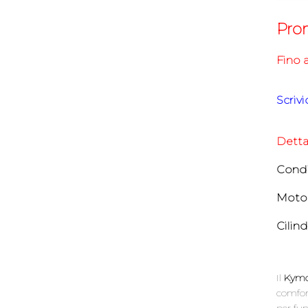
Pro
Fino 
Scriv
Detta
Condi
Motor
Cilin
Il
Kymco
comfort
per fun