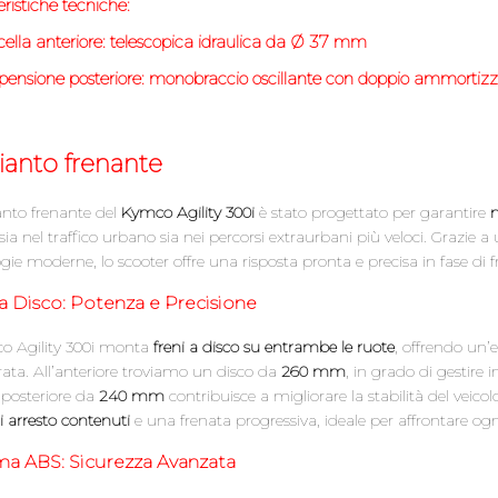
ristiche tecniche:
ella anteriore:
telescopica idraulica da Ø 37 mm
pensione posteriore:
monobraccio oscillante con doppio ammortizzat
anto frenante
anto frenante del
Kymco Agility 300i
è stato progettato per garantire
m
 sia nel traffico urbano sia nei percorsi extraurbani più veloci. Grazi
gie moderne, lo scooter offre una risposta pronta e precisa in fase di 
 a Disco: Potenza e Precisione
co Agility 300i monta
freni a disco su entrambe le ruote
, offrendo un’
rata. All’anteriore troviamo un disco da
260 mm
, in grado di gestire
o posteriore da
240 mm
contribuisce a migliorare la stabilità del veico
i arresto contenuti
e una frenata progressiva, ideale per affrontare og
ma ABS: Sicurezza Avanzata