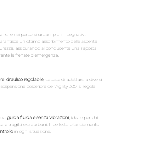
e anche nei percorsi urbani più impegnativi.
garantisce un ottimo assorbimento delle asperità
curezza, assicurando al conducente una risposta
urante le frenate d’emergenza.
 idraulico regolabile
, capace di adattarsi a diversi
 sospensione posteriore dell’Agility 300i si regola
 una
guida fluida e senza vibrazioni
, ideale per chi
are tragitti extraurbani. Il perfetto bilanciamento
ntrollo
in ogni situazione.