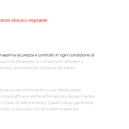
ore idraulico regolabile
assima sicurezza e controllo in ogni condizione di
e a una combinazione di componenti affidabili e
frenata, aumentando la fiducia del pilota.
elevata potenza frenante e una distribuzione
 in modo efficace anche le frenate più decise, mentre
lo in fase di rallentamento. Questo setup garantisce
ni tipo di percorso con la massima serenità.