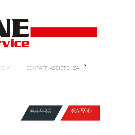
ROOM
CONTATTI ASSISTENZA
€4 990
€4 590