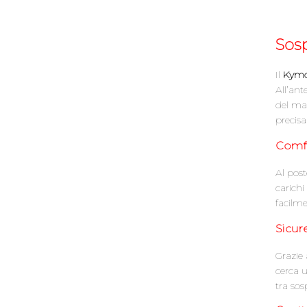
Sos
Il
Kymco
All’ant
del man
precisa
Comfo
Al pos
carichi
facilme
Sicure
Grazie 
cerca u
tra sos