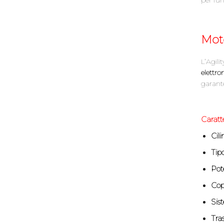
Mot
L’Agil
elettro
garante
Caratt
Cili
Tip
Pot
Cop
Sis
Tra