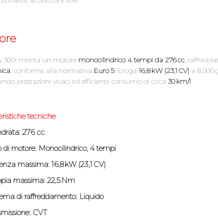
ore
ity 300i monta un motore
monocilindrico 4 tempi da 276 cc
, raffredd
nica
, conforme alla normativa
Euro 5
. Eroga
16,8 kW (23,1 CV)
a 8.000 
ndo prestazioni vivaci ed efficiente consumo di circa
30 km/l
eristiche tecniche
ndrata:
276 cc
o di motore:
Monocilindrico, 4 tempi
enza massima:
16,8 kW (23,1 CV)
pia massima:
22,5 Nm
tema di raffreddamento:
Liquido
smissione:
CVT