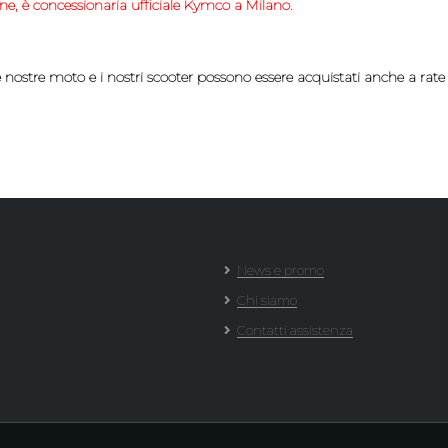
ne
, è concessionaria ufficiale
Kymco
a Milano.
e nostre moto e i nostri scooter possono essere acquistati anche a rate
News e promo
Chi siamo
Contatti assistenza