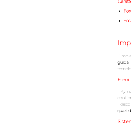
Caratte
Forc
Sos
Impi
L’impi
guida
,
tecnolo
Freni
Il Kym
equilib
il disc
spazi d
Siste