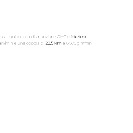
ato a liquido, con distribuzione OHC e
iniezione
giri/min e una coppia di
22,5 Nm
a 6.500 giri/min,