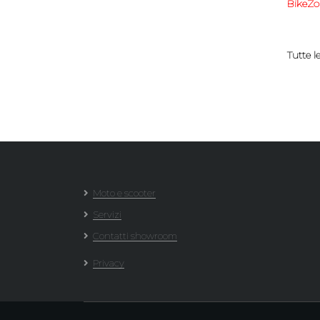
BikeZo
Tutte l
Moto e scooter
Servizi
Contatti showroom
Privacy