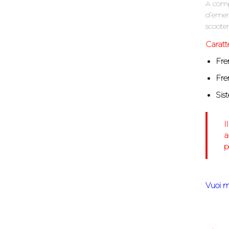
A compl
d’emerg
scoote
Caratte
Fre
Fre
Sis
I
a
p
Vuoi m