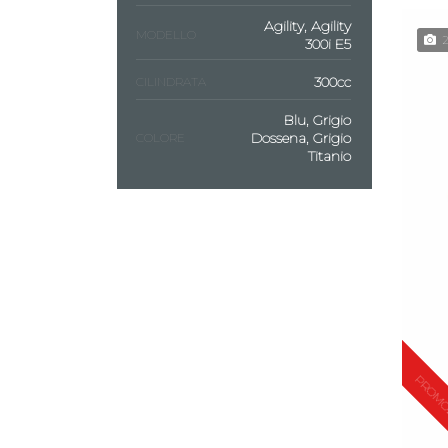
Agility, Agility
MODELLO
300i E5
300cc
CILINDRATA
Blu, Grigio
Dossena, Grigio
COLORE
Titanio