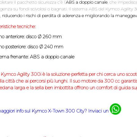
etare il pacchetto sicurezza c’è l’
ABS a doppio canale
, che impedisce
enza su fondi scivolosi o bagnati. Il sistema ABS del Kymco Agility 30
r,
riducendo i rischi di perdita di aderenza e migliorando la maneggevol
ristiche tecniche:
no anteriore:
disco Ø 260 mm
no posteriore:
disco Ø 240 mm
tema frenante:
ABS a doppio canale
l Kymco Agility 300i è la soluzione perfetta per chi cerca uno scoot
lla città che ai percorsi più lunghi. Il suo motore da 300 cc garant
edana larga e la sella ben imbottita offrono un comfort di guida supe
aggiori info sul Kymco X-Town 300 City
? Inviaci un