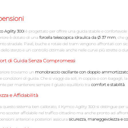
pensioni
 Agility 300i
è progettato per offrire una guida stabile e confortevol
eriore è dotato di una
forcella telescopica idraulica da Ø 37 mm
, che 
to stradale. Pavé, buche e rotaie del tram vengono affrontati con si
 dello sterzo e un controllo ottimale anche nelle curve più strette o d
rt di Guida Senza Compromessi
teriore troviamo un
monobraccio oscillante con doppio ammortizzatore
 e condizioni di guida. Che si viaggi da soli, in coppia o con bagagli, la
nte per mantenere sempre il giusto equilibrio tra
comfort e stabilità
.
zza e Affidabilità
a questo sistema ben calibrato, il Kymco Agility 300i si distingue per
no scooter affidabile nel traffico cittadino ma anche pronto ad affront
pensioni anteriori e posteriori assicura
sicurezza, maneggevolezza e co