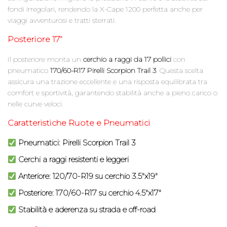
fondi irregolari, rendendo la X-Cape 1200 perfetta anche per
viaggi avventurosi e tratti sterrati.
Posteriore 17”
Il posteriore monta un
cerchio a raggi da 17 pollici
con
pneumatico
170/60-R17 Pirelli Scorpion Trail 3
. Questa scelta
assicura una trazione eccellente e una risposta equilibrata tra
comfort e sportività, garantendo stabilità anche a pieno carico o
nelle curve veloci.
Caratteristiche Ruote e Pneumatici
Pneumatici: Pirelli Scorpion Trail 3
Cerchi a raggi resistenti e leggeri
Anteriore: 120/70-R19 su cerchio 3.5″x19″
Posteriore: 170/60-R17 su cerchio 4.5″x17″
Stabilità e aderenza su strada e off-road