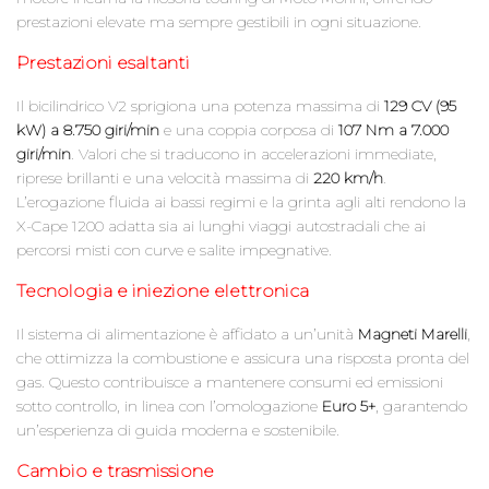
prestazioni elevate ma sempre gestibili in ogni situazione.
Prestazioni esaltanti
Il bicilindrico V2 sprigiona una potenza massima di
129 CV (95
kW) a 8.750 giri/min
e una coppia corposa di
107 Nm a 7.000
giri/min
. Valori che si traducono in accelerazioni immediate,
riprese brillanti e una velocità massima di
220 km/h
.
L’erogazione fluida ai bassi regimi e la grinta agli alti rendono la
X-Cape 1200 adatta sia ai lunghi viaggi autostradali che ai
percorsi misti con curve e salite impegnative.
Tecnologia e iniezione elettronica
Il sistema di alimentazione è affidato a un’unità
Magneti Marelli
,
che ottimizza la combustione e assicura una risposta pronta del
gas. Questo contribuisce a mantenere consumi ed emissioni
sotto controllo, in linea con l’omologazione
Euro 5+
, garantendo
un’esperienza di guida moderna e sostenibile.
Cambio e trasmissione