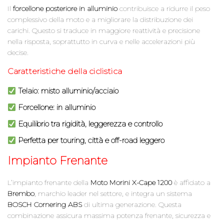
Il
forcellone posteriore in alluminio
contribuisce a ridurre il peso
complessivo della moto e a migliorare la distribuzione dei
carichi. Questo si traduce in maggiore reattività e precisione
nella risposta, soprattutto in curva e nelle accelerazioni più
decise.
Caratteristiche della ciclistica
Telaio: misto alluminio/acciaio
Forcellone: in alluminio
Equilibrio tra rigidità, leggerezza e controllo
Perfetta per touring, città e off-road leggero
Impianto Frenante
L’impianto frenante della
Moto Morini X-Cape 1200
è affidato a
Brembo
, marchio leader nel settore, e integra un sistema
BOSCH Cornering ABS
di ultima generazione. Questa
combinazione assicura massima potenza frenante, sicurezza e