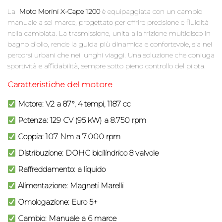
La
Moto Morini X-Cape 1200
è equipaggiata con un cambio
manuale a sei marce, progettato per offrire precisione e fluidità
nella cambiata. La trasmissione, unita alla frizione multidisco in
bagno d’olio, rende la guida più dinamica e confortevole, sia nei
percorsi urbani che nei lunghi viaggi. Una soluzione che coniuga
sportività e affidabilità, sempre sotto pieno controllo del pilota.
Caratteristiche del motore
Motore: V2 a 87°, 4 tempi, 1187 cc
Potenza: 129 CV (95 kW) a 8.750 rpm
Coppia: 107 Nm a 7.000 rpm
Distribuzione: DOHC bicilindrico 8 valvole
Raffreddamento: a liquido
Alimentazione: Magneti Marelli
Omologazione: Euro 5+
Cambio: Manuale a 6 marce