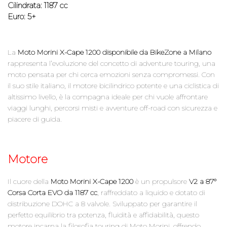
Cilindrata:
1187 cc
Euro:
5+
La
Moto Morini X-Cape 1200 disponibile da BikeZone a Milano
rappresenta l’evoluzione del concetto di adventure touring, una
moto pensata per chi cerca emozioni senza compromessi. Con
il suo stile italiano, il motore bicilindrico potente e una ciclistica di
altissimo livello, è la compagna ideale per chi vuole affrontare
viaggi lunghi, percorsi misti e avventure off-road con sicurezza e
piacere di guida.
Motore
Il cuore della
Moto Morini X-Cape 1200
è un propulsore
V2 a 87°
Corsa Corta EVO da 1187 cc
, raffreddato a liquido e dotato di
distribuzione DOHC a 8 valvole. Sviluppato per garantire il
perfetto equilibrio tra potenza, fluidità e affidabilità, questo
motore incarna la filosofia touring di Moto Morini, offrendo