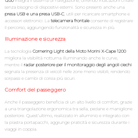
1200
integra il sistema di navigazione, offrendo indicazioni chiare
senza bisogno di dispositivi esterni. Sono presenti anche una
presa USB e una presa USB-C
, utili per ricaricare smartphone e
accessori elettronici. La
telecamera frontale
consente di registrare
il percorso, aggiungendo funzionalità e sicurezza in più.
Illuminazione e sicurezza
La tecnologia
Cornering Light della Moto Morini X-Cape 1200
migliora la visibilità notturna illuminando anche le curve,
mentre il
radar posteriore per il monitoraggio degli angoli ciechi
segnala la presenza di veicoli nelle zone meno visibili, rendendo
sorpassi e cambi di corsia più sicuri.
Comfort del passeggero
Anche il passeggero beneficia di un alto livello di comfort, grazie
a una triangolazione ergonomica tra sella, pedane e maniglione
posteriore. Quest’ultimo, realizzato in alluminio e integrato con
la piastra portapacchi, aggiunge praticità e sicurezza durante i
viaggi in coppia.