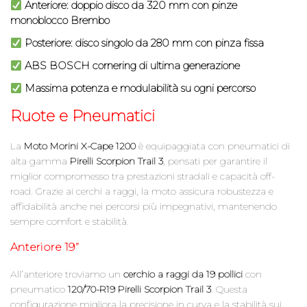
Anteriore: doppio disco da 320 mm con pinze
monoblocco Brembo
Posteriore: disco singolo da 280 mm con pinza fissa
ABS BOSCH cornering di ultima generazione
Massima potenza e modulabilità su ogni percorso
Ruote e Pneumatici
La
Moto Morini X-Cape 1200
è equipaggiata con pneumatici di
alta gamma
Pirelli Scorpion Trail 3
, pensati per garantire il
miglior compromesso tra prestazioni stradali e capacità off-
road. Grazie ai cerchi a raggi, la moto assicura robustezza e
affidabilità anche nei percorsi più impegnativi, mantenendo
sempre comfort e stabilità.
Anteriore 19”
All’anteriore troviamo un
cerchio a raggi da 19 pollici
con
pneumatico
120/70-R19 Pirelli Scorpion Trail 3
. Questa
configurazione migliora la precisione in curva e la stabilità sui