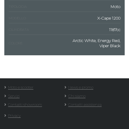
Moto
TIPOLOGIA
X-Cape 1200
MODELLO
1187cc
CILINDRATA
Arctic White, Energy Red,
COLORE
Viper Black
Moto e scooter
News e promo
Servizi
Chi siamo
Contatti showroom
Contatti assistenza
Privacy