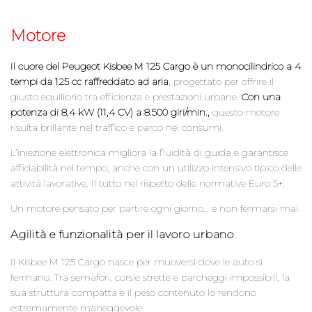
Motore
Il cuore del Peugeot Kisbee M 125 Cargo è un monocilindrico a 4
tempi da 125 cc raffreddato ad aria
, progettato per offrire il
giusto equilibrio tra efficienza e prestazioni urbane.
Con una
potenza di 8,4 kW (11,4 CV) a 8.500 giri/min.,
questo motore
risulta brillante nel traffico e parco nei consumi.
L’iniezione elettronica migliora la fluidità di guida e garantisce
affidabilità nel tempo, anche con un utilizzo intensivo tipico delle
attività lavorative. Il tutto nel rispetto delle normative Euro 5+.
Un motore pensato per partire ogni giorno… e non fermarsi mai.
Agilità e funzionalità per il lavoro urbano
Il Kisbee M 125 Cargo nasce per muoversi dove le auto si
fermano. Tra semafori, corsie strette e parcheggi impossibili, la
sua struttura compatta e il peso contenuto lo rendono
estremamente maneggevole.