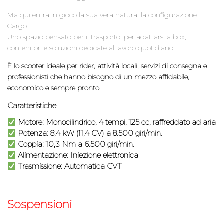
Ma qui entra in gioco la sua vera natura: la configurazione
Cargo.
Uno spazio pensato per il trasporto, per adattarsi a box,
contenitori e soluzioni dedicate al lavoro quotidiano.
È lo scooter ideale per rider, attività locali, servizi di consegna e
professionisti che hanno bisogno di un mezzo affidabile,
economico e sempre pronto.
Caratteristiche
Motore: Monocilindrico, 4 tempi, 125 cc, raffreddato ad aria
Potenza: 8,4 kW (11,4 CV) a 8.500 giri/min.
Coppia: 10,3 Nm a 6.500 giri/min.
Alimentazione: Iniezione elettronica
Trasmissione: Automatica CVT
Sospensioni