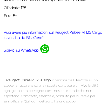
Cilindrata: 125
Euro: 5+
Vuoi avere più informazioni sul Peugeot Kisbee M 125 Cargo
in vendita da BikeZone?
Scrivici su WhatsApp
Il
Peugeot Kisbee M 125 Cargo
in vendita da BikeZone è uno
scooter a ruote alte ed è la risposta concreta a chi vive la città
ogni giorno, tra consegne, commissioni e strade che non
aspettano. Compatto, essenziale, costruito per durare e per
semplificare. Qui, ogni dettaglio ha uno scopo.