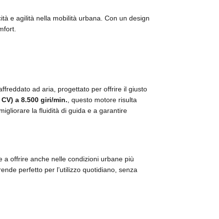
tà e agilità nella mobilità urbana.
Con un design
mfort.
freddato ad aria, progettato per offrire il giusto
 CV) a 8.500 giri/min.
, questo motore risulta
migliorare la fluidità di guida e a garantire
 a offrire anche nelle condizioni urbane più
nde perfetto per l’utilizzo quotidiano, senza