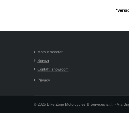
*versi
Moto e scooter
Servizi
Contatti showroom
Privacy
© 2026 Bike Zone Motorcycles & Services s.r.l. - Via Bri