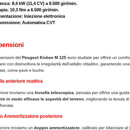
nza: 8,4 kW (11,4 CV) a 8.500 giri/min.
ia: 10,3 Nm a 6.500 giri/min.
entazione: Iniezione elettronica
smissione: Automatica CVT
pensioni
pensioni del
Peugeot Kisbee M 125
sono studiate per offrire un comfo
ano con disinvoltura le irregolarità dell’asfalto cittadino, garantendo u
tate, come pavé e buche.
la anteriore reattiva
eriore troviamo una
forcella telescopica
, pensata per offrire una guid
ire in modo efficace le asperità del terreno
, migliorando la tenuta d
 frenata.
o Ammortizzatore posteriore
eriore troviamo un
doppio
ammortizzatore
, calibrato per bilanciare 