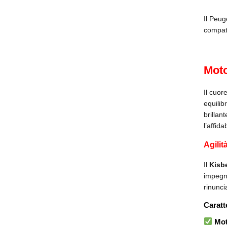
Il Peug
compatt
Mot
Il cuor
equilib
brillan
l’affida
Agilit
Il
Kisb
impegna
rinunci
Caratt
Moto