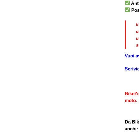
Ant
Pos
I
c
u
s
Vuoi a
Scrivi
BikeZo
moto.
Da
Bik
anche 