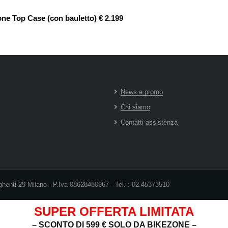
one Top Case (con bauletto) € 2.199
News e promo
Chi siamo
Contatti assistenza
ghenti 29 Milano - P.Iva 08628480967 - Tel. : 02.45373510
SUPER OFFERTA LIMITATA
– SCONTO DI 599 € SOLO DA BIKEZONE –