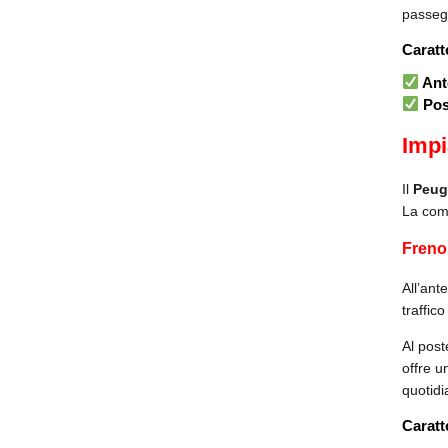
passegg
Caratt
Ant
Pos
Impi
Il
Peug
La comb
Freno 
All’ant
traffic
Al post
offre u
quotidi
Caratt