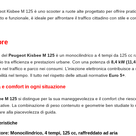
eot Kisbee M 125 è uno scooter a ruote alte progettato per offrire pratici
o e funzionale, è ideale per affrontare il traffico cittadino con stile e co
ore
e del
Peugeot Kisbee M 125
è un monocilindrico a 4 tempi da 125 cc raf
rio tra efficienza e prestazioni urbane. Con una potenza di
8,4 kW (11,4
te nel traffico e parco nei consumi. L’iniezione elettronica contribuisce a 
bilità nel tempo. Il tutto nel rispetto delle attuali normative
Euro 5+
.
à e comfort in ogni situazione
ee M 125
si distingue per la sua maneggevolezza e il comfort che riesce
tive. La combinazione di peso contenuto e geometrie ben studiate lo re
are alla piacevolezza di guida.
eristiche
re: Monocilindrico, 4 tempi, 125 cc, raffreddato ad aria