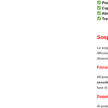
Pote
Copp
Alim
Tra
Sos
Le sos
Affront
disses
Forcel
All’ant
assorb
fase di
Doppi
Al post