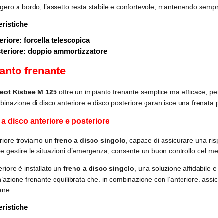
ero a bordo, l’assetto resta stabile e confortevole, mantenendo semp
eristiche
eriore
: forcella telescopica
teriore
: doppio ammortizzatore
anto frenante
eot Kisbee M 125
offre un impianto frenante semplice ma efficace, pe
inazione di disco anteriore e disco posteriore garantisce una frenata p
a disco anteriore e posteriore
eriore troviamo un
freno a disco singolo
, capace di assicurare una ris
o e gestire le situazioni d’emergenza, consente un buon controllo del m
eriore è installato un
freno a disco singolo
, una soluzione affidabile 
n’azione frenante equilibrata che, in combinazione con l’anteriore, ass
ane.
eristiche