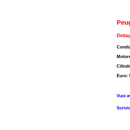
Peu
Dettag
Condi
Motor
Cilind
Euro: 
Vuoi a
Scrivi