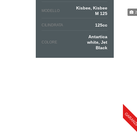
Kisbee, Kisbee
MODELLO
2
M 125
125cc
CILINDRATA
Antartica
white, Jet
COLORE
Black