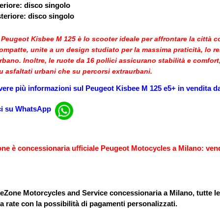
eriore
: disco singolo
teriore
: disco singolo
l Peugeot Kisbee M 125
è lo scooter ideale per affrontare la città c
ompatte, unite a un design studiato per la massima praticità, lo ren
rbano. Inoltre, le ruote da 16 pollici assicurano stabilità e comf
u asfaltati urbani che su percorsi extraurbani.
vere più informazioni sul
Peugeot Kisbee M 125 e5+ in vendita
d
ci su WhatsApp
ne è concessionaria ufficiale
Peugeot Motocycles
a Milano: vend
eZone Motorcycles and Service
concessionaria a Milano, tutte l
a rate con la possibilità di
pagamenti personalizzati.