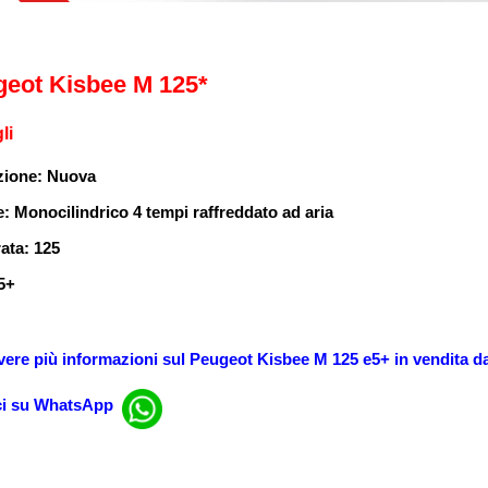
geot
Kisbee M 125*
li
zione: Nuova
e:
Monocilindrico 4 tempi raffreddato ad aria
rata: 125
5+
vere più informazioni sul
Peugeot Kisbee M 125 e5+ in vendita
d
ci su WhatsApp