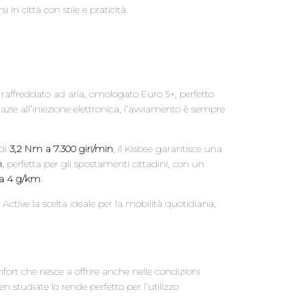
 in città con stile e praticità.
affreddato ad aria, omologato Euro 5+, perfetto
azie all’iniezione elettronica, l’avviamento è sempre
di
3,2 Nm a 7.300 giri/min
, il Kisbee garantisce una
h
, perfetta per gli spostamenti cittadini, con un
 a 4 g/km
.
ctive la scelta ideale per la mobilità quotidiana,
ort che riesce a offrire anche nelle condizioni
tudiate lo rende perfetto per l’utilizzo