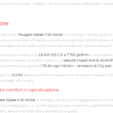
economico e smart, il Kisbee S 50 Active è la scelta perfetta per muoversi
ore
re del nuovo
Peugeot Kisbee S 50 Active
è un motore 4 tempi da 50 cc r
 cerca uno scooter affidabile, economico e rispettoso dell’ambiente. Gr
e la gestione del carburante risulta ottimizzata per ridurre i consumi.
a potenza massima di
2,6 kW (3,5 CV) a 7.700 giri/min
e una coppia 
luida e brillante nel traffico urbano. La
velocità massima è di 45 km/
o contenuto di appena
1,75 litri ogni 100 km
e
emissioni di CO₂ pari
atoio da
6,3 litri
assicura un’ottima autonomia, rendendo il Kisbee S 50 A
u tragitti più lunghi.
tà e comfort in ogni situazione
ot Kisbee S 50 Active
si distingue per la sua maneggevolezza e il comf
più impegnative. La combinazione di peso contenuto e geometrie ben s
ano, senza rinunciare alla piacevolezza di guida.