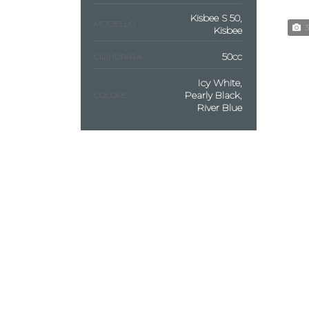
Kisbee S 50,
MODELLO
3
Kisbee
50cc
CILINDRATA
Icy White,
Pearly Black,
COLORE
River Blue