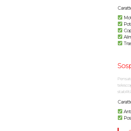
Caratte
Moto
Pote
Cop
Alim
Tra
Sos
Pensato
telesco
stabili
Caratte
Ante
Post