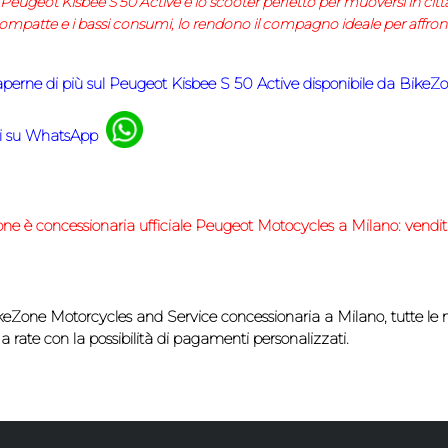
l Peugeot Kisbee S 50 Active
è lo scooter perfetto per muoversi in citt
ompatte e i bassi consumi, lo rendono il compagno ideale per affrontar
aperne di più sul Peugeot Kisbee S 50 Active disponibile da BikeZ
ci su WhatsApp
one
è concessionaria ufficiale
Peugeot Motocycles
a Milano: vendit
eZone Motorcycles and Service
concessionaria a Milano, tutte le 
 rate con la possibilità di
pagamenti personalizzati.