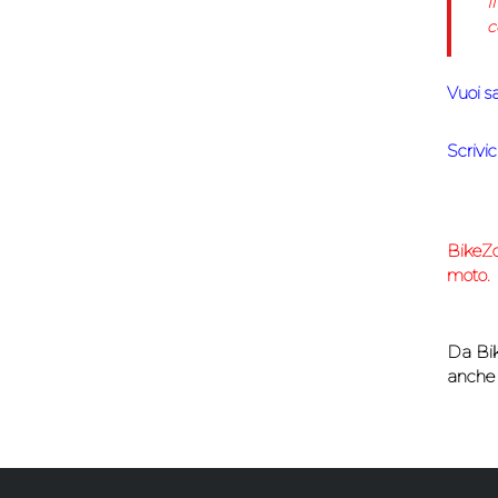
I
c
Vuoi s
Scrivi
BikeZ
moto.
Da
Bik
anche a