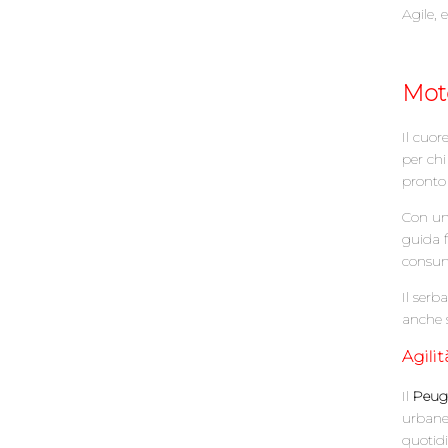
Agile, 
Mot
Il cuo
per chi
pronto 
Con un
guida f
consum
Il serb
anche s
Agili
Il
Peuge
urbane 
quotidi