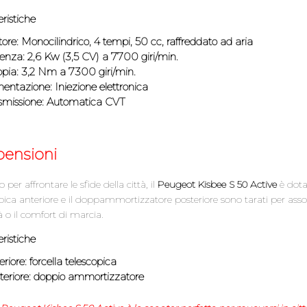
ristiche
re: Monocilindrico, 4 tempi, 50 cc, raffreddato ad aria
nza: 2,6 Kw (3,5 CV) a 7700 giri/min.
pia: 3,2 Nm a 7300 giri/min.
entazione: Iniezione elettronica
smissione: Automatica CVT
pensioni
 per affrontare le sfide della città, il
Peugeot Kisbee S 50 Active
è dotat
pica anteriore e il doppammortizzatore posteriore sono tarati per as
tà o il comfort di marcia.
ristiche
riore
: forcella telescopica
eriore
: doppio ammortizzatore