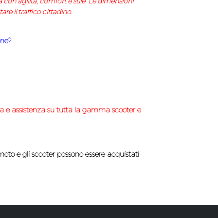
à con agilità, comfort e stile. Le dimensioni
e il traffico cittadino.
one?
a e assistenza su tutta la gamma scooter e
moto e gli scooter possono essere acquistati