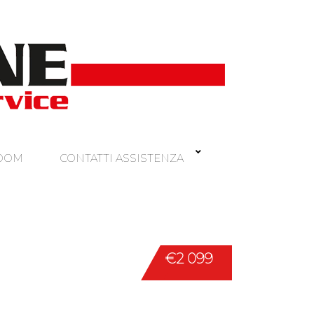
ROOM
CONTATTI ASSISTENZA
€2 099