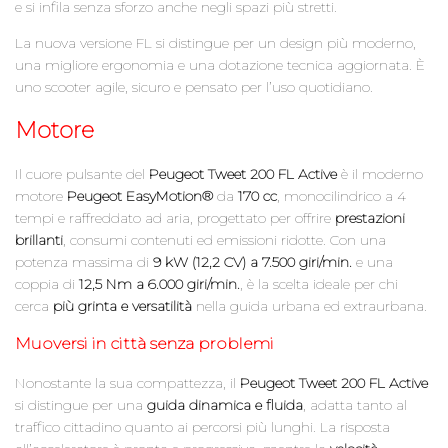
e si infila senza sforzo anche negli spazi più stretti.
La nuova versione FL si distingue per un design più moderno,
una migliore ergonomia e una dotazione tecnica aggiornata. È
uno scooter agile, sicuro e pensato per l’uso quotidiano.
Motore
Il cuore pulsante del
Peugeot Tweet 200 FL Active
è il moderno
motore
Peugeot EasyMotion®
da
170 cc
, monocilindrico a 4
tempi e raffreddato ad aria, progettato per offrire
prestazioni
brillanti
, consumi contenuti ed emissioni ridotte. Con una
potenza massima di
9 kW (12,2 CV) a 7.500 giri/min.
e una
coppia di
12,5 Nm a 6.000 giri/min.
, è la scelta ideale per chi
cerca
più grinta e versatilità
nella guida urbana ed extraurbana.
Muoversi in città senza problemi
Nonostante la sua compattezza, il
Peugeot Tweet 200 FL Active
si distingue per una
guida dinamica e fluida
, adatta tanto al
traffico cittadino quanto ai percorsi più lunghi. La risposta