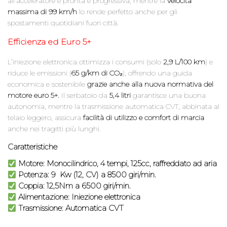
all’acceleratore è pronta e progressiva, mentre la
velocità
massima di 99 km/h
lo rende perfetto anche per gli
spostamenti quotidiani fuori città.
Efficienza ed Euro 5+
L’iniezione elettronica ottimizza i consumi (solo
2,9 L/100 km
) e
riduce le emissioni (
65 g/km di CO₂
), offrendo una guida
economica e sostenibile
grazie anche alla nuova normativa del
motore euro 5+.
Il serbatoio da
5,4 litri
garantisce una buona
autonomia, mentre la trasmissione automatica CVT, abbinata al
telaio leggero, assicura
facilità di utilizzo e comfort di marcia
anche nei tragitti più lunghi.
Caratteristiche
Motore:
Monocilindrico, 4 tempi, 125cc, raffreddato ad aria
Potenza:
9 Kw (12, CV) a 8500 giri/min.
Coppia: 12
,5Nm a 6500 giri/min.
Alimentazione:
Iniezione elettronica
Trasmissione:
Automatica CVT