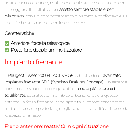
adattamento al carico, risultando ideale sia in solitaria che con
passeggero. Il risultato è un
assetto sempre stabile e ben
bilanciato
, con un comportamento dinamico e confortevole sia
in città che su strade a scorrimento veloce.
Caratteristiche
Anteriore
: forcella telescopica
Posteriore
: doppio ammortizzatore
Impianto frenante
Il
Peugeot Tweet 200 FL ACTIVE 5+
è dotato di un
avanzato
impianto frenante SBC (Synchro Braking Concept)
, un sistema
combinato sviluppato per garantire
frenate più sicure ed
equilibrate
, soprattutto in ambito urbano. Grazie a questo
sistema, la forza frenante viene ripartita automaticamente tra
ruota anteriore e posteriore, migliorando la stabilità e riducendo
lo spazio di arresto.
Freno anteriore: reattività in ogni situazione