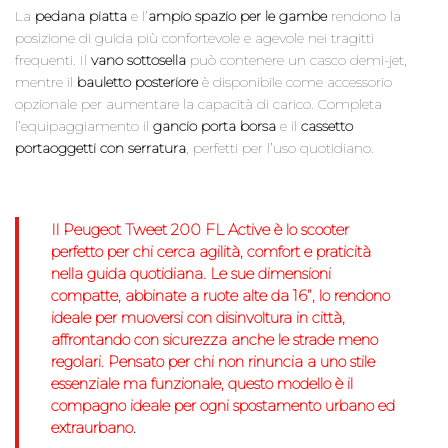
La
pedana piatta
e l’
ampio spazio per le gambe
rendono la
posizione di guida più confortevole e agevole nei tragitti
frequenti. Il
vano sottosella
può contenere un casco demi-jet,
mentre il
bauletto posteriore
è disponibile come accessorio
opzionale per aumentare la capacità di carico. Completa
l’equipaggiamento il
gancio porta borsa
e il
cassetto
portaoggetti con serratura
, perfetti per l’uso quotidiano.
Il
Peugeot Tweet 200 FL Active
è lo scooter
perfetto per chi cerca
agilità, comfort e praticità
nella guida quotidiana. Le sue
dimensioni
compatte
, abbinate a
ruote alte da 16”
, lo rendono
ideale per
muoversi con disinvoltura in città
,
affrontando con sicurezza anche le strade meno
regolari. Pensato per chi non rinuncia a uno
stile
essenziale ma funzionale
, questo modello è il
compagno ideale per ogni spostamento urbano ed
extraurbano
.