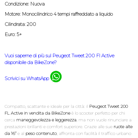
Condizione: Nuova
Motore:
Monocilindrico 4 tempi raffreddato a liquido
Cilindrata: 200
Euro: 5+
Vuoi saperne di più sul
Peugeot Tweet 200 Fl Active
disponibile da BikeZone?
Scrivici su WhatsApp
Compatto, scattante e ideale per la città: il
Peugeot Tweet 200
FL Active in vendita da BikeZone
è lo scooter perfetto per chi
cerca
maneggevolezza e leggerezza
, ma non vuole rinunciare a
prestazioni brillanti e comfort superiore. Grazie alle sue
ruote alte
da 16”
e al
peso contenuto
, affronta con facilità il traffico urbano