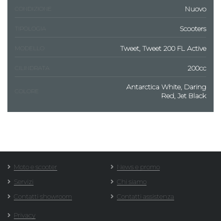
Nuovo
CONDIZIONE
Scooters
TIPOLOGIA
Tweet, Tweet 200 FL Active
MODELLO
200cc
CILINDRATA
Antarctica White, Daring
COLORE
Red, Jet Black
Moto e scooter
News e promo
Servizi
Chi siamo
Contatti showroom
Contatti assistenza
Privacy