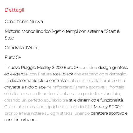
Dettagli
Condizione: Nuova
Motore: Monocilindrico i-get 4 tempi con sistema “Start &
Stop
Cilindrata: 174 cc
Euro: 5+
Il
nuovo Piaggio Medley S 200 Euro 5+
combina
design grintoso
ed eleganza
, con finiture
total black
che esaltano ogni dettaglio.
Le
decalcomanie blu a contrasto
sui cerchi e sulla caratteristica
cravatta a nido d’ape
ne rafforzano l’anima sportiva. Il frontale
sofisticato e aerodinamico si unisce a un posteriore slanciato,
creando un perfetto equilibrio tra
stile dinamico e funzionalità
.
Grazie alle colorazioni opache e ai toni decisi, il
Medley S 200
è
pronto a farsi notare su ogni strada, unendo
carattere sportivo e
comfort urbano
.