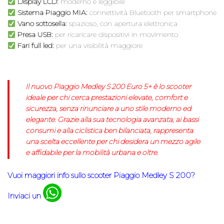
Display LCD:
moderno e leggibile
Sistema Piaggio MIA:
connettività Bluetooth per smartphone
Vano sottosella:
spazioso, con apertura elettronica
Presa USB:
per ricaricare dispositivi in movimento
Fari full led:
per una visibilità maggiore
Il nuovo
Piaggio Medley S 200 Euro 5+
è lo scooter
ideale per chi cerca
prestazioni elevate, comfort e
sicurezza
, senza rinunciare a uno stile moderno ed
elegante. Grazie alla sua tecnologia avanzata, ai bassi
consumi e alla ciclistica ben bilanciata, rappresenta
una scelta eccellente per chi desidera un mezzo agile
e affidabile per la mobilità urbana e oltre.
Vuoi maggiori info sullo scooter Piaggio Medley S 200
?
Inviaci un