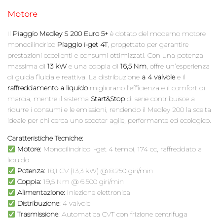
Motore
Il
Piaggio Medley S 200 Euro 5+
è dotato del moderno motore
monocilindrico
Piaggio i-get 4T
, progettato per garantire
prestazioni eccellenti e consumi ottimizzati. Con una potenza
massima di
13 kW
e una coppia di
16,5 Nm
, offre un’esperienza
di guida fluida e reattiva. La distribuzione
a 4 valvole
e il
raffreddamento a liquido
migliorano l’efficienza e il comfort di
marcia, mentre il sistema
Start&Stop
di serie contribuisce a
ridurre i consumi e le emissioni, rendendo il Medley 200 la scelta
ideale per chi cerca uno scooter agile, performante ed ecologico.
Caratteristiche Tecniche:
Motore:
Monocilindrico i-get 4 tempi, 174 cc, raffreddato a
liquido
Potenza:
18,1 CV (13,3 kW) @ 8.250 giri/min
Coppia:
19,5 Nm @ 6.500 giri/min
Alimentazione:
Iniezione elettronica
Distribuzione:
4 valvole
Trasmissione:
Automatica CVT con frizione centrifuga