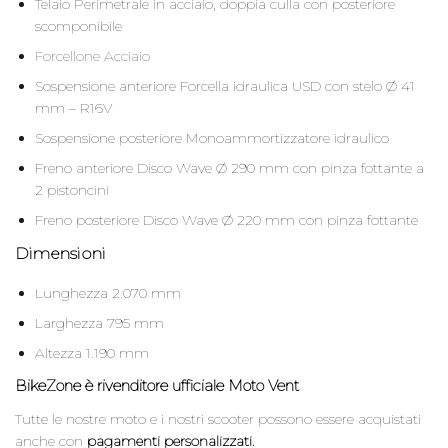
Telaio Perimetrale in acciaio, doppia culla con posteriore
scomponibile
Forcellone Acciaio
Sospensione anteriore Forcella idraulica USD con stelo Ø 41
mm – R16V
Sospensione posteriore Monoammortizzatore idraulico
Freno anteriore Disco Wave Ø 290 mm con pinza fottante a
2 pistoncini
Freno posteriore Disco Wave Ø 220 mm con pinza fottante
Dimensioni
Lunghezza 2.070 mm
Larghezza 795 mm
Altezza 1.190 mm
BikeZone è rivenditore ufficiale
Moto Vent
Tutte le nostre moto e i nostri scooter possono essere acquistati
anche con
pagamenti personalizzati.