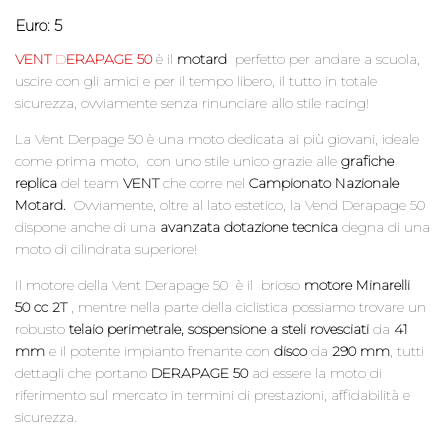
Euro: 5
VENT
D
ERAPAGE 50
è il
motard
perfetto per andare a scuola,
uscire con gli amici e per il tempo libero, il tutto in totale
sicurezza, ovviamente senza rinunciare allo stile racing!
La Vent Derpage 50 è una moto dedicata ai più giovani, ideale
come prima moto, con uno stile unico grazie alle
grafiche
replica
del team
VENT
che corre nel
Campionato Nazionale
Motard.
Ovviamente, oltre al lato estetico, la Vend Derapage 50
dispone anche di una
avanzata dotazione tecnica
degna di una
moto di cilindrata superiore!
Il motore della Vent Derapage 50 è il brioso
motore Minarelli
50
cc
2T
, mentre nella parte della ciclistica possiamo trovare un
robusto
telaio perimetrale,
sospensione a steli rovesciati
da
41
mm
e il potente impianto frenante con
disco
da
290 mm
, tutti
dettagli che portano
DERAPAGE 50
ad essere la moto di
riferimento sul mercato in termini di prestazioni, affidabilità e
sicurezza.