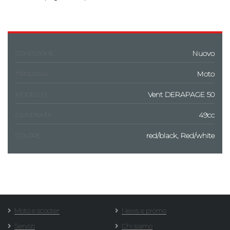
Nuovo
CONDIZIONE
Moto
TIPOLOGIA
Vent DERAPAGE 50
MODELLO
49cc
CILINDRATA
red/black, Red/white
COLORE
Moto e scooter
News e promo
Servizi
Chi siamo