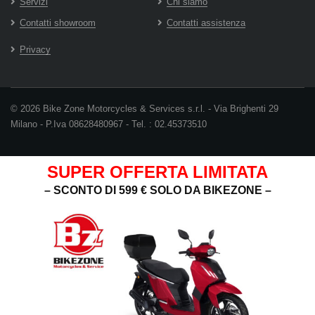
Servizi
Chi siamo
Contatti showroom
Contatti assistenza
Privacy
© 2026 Bike Zone Motorcycles & Services s.r.l. - Via Brighenti 29
Milano - P.Iva 08628480967 - Tel. : 02.45373510
SUPER OFFERTA LIMITATA
– SCONTO DI 599 € SOLO DA BIKEZONE –