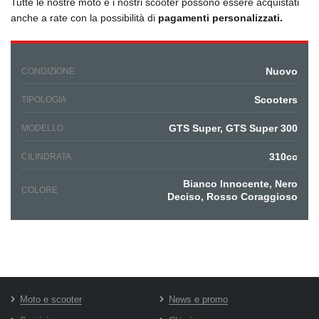
Tutte le nostre moto e i nostri scooter possono essere acquistati
anche a rate con la possibilità di
pagamenti personalizzati.
Nuovo
CONDIZIONE
Scooters
TIPOLOGIA
GTS Super, GTS Super 300
MODELLO
310cc
CILINDRATA
Bianco Innocente, Nero
COLORE
Deciso, Rosso Coraggioso
Moto e scooter
News e promo