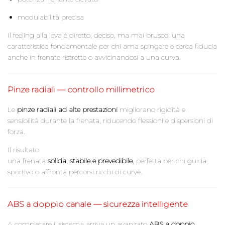
modulabilità precisa
Il feeling alla leva è diretto, deciso, ma mai brusco: una
caratteristica fondamentale per chi ama spingere e cerca fiducia
anche in frenate ristrette o avvicinandosi a una curva.
Pinze radiali — controllo millimetrico
Le
pinze radiali ad alte prestazioni
migliorano rigidità e
sensibilità durante la frenata, riducendo flessioni e dispersioni di
forza.
Il risultato:
una frenata
solida, stabile e prevedibile
, perfetta per chi guida
sportivo o affronta percorsi ricchi di curve.
ABS a doppio canale — sicurezza intelligente
A completare il sistema arriva un avanzato
ABS a doppio