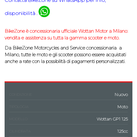
Contatta
BikeZone
su WhatsApp per info,
disponibilità .
BikeZone è concessionaria ufficiale
Wottan Motor
a Milano:
vendita e assistenza su tutta la gamma scooter e moto.
Da
BikeZone
Motorcycles and Service concessionaria a
Milano, tutte le moto e gli scooter possono essere acquistati
anche a rate con la possibilità di
pagamenti personalizzati.
Nuovo
CONDIZIONE
Moto
TIPOLOGIA
Wottan GP1 125
MODELLO
125cc
CILINDRATA