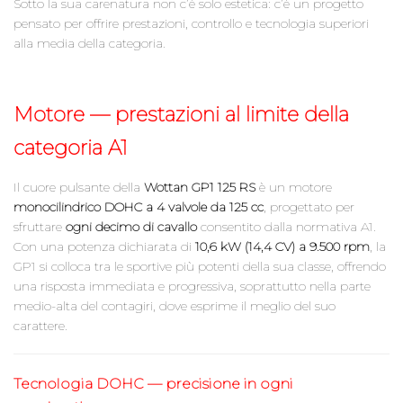
Sotto la sua carenatura non c’è solo estetica: c’è un progetto
pensato per offrire prestazioni, controllo e tecnologia superiori
alla media della categoria.
Motore — prestazioni al limite della
categoria A1
Il cuore pulsante della
Wottan GP1 125 RS
è un motore
monocilindrico DOHC a 4 valvole da 125 cc
, progettato per
sfruttare
ogni decimo di cavallo
consentito dalla normativa A1.
Con una potenza dichiarata di
10,6 kW (14,4 CV) a 9.500 rpm
, la
GP1 si colloca tra le sportive più potenti della sua classe, offrendo
una risposta immediata e progressiva, soprattutto nella parte
medio-alta del contagiri, dove esprime il meglio del suo
carattere.
Tecnologia DOHC — precisione in ogni