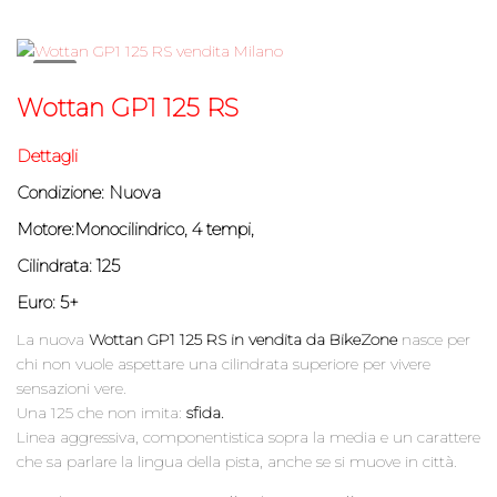
2
Wottan GP1 125 RS
Dettagli
Condizione: Nuova
Motore:Monocilindrico, 4 tempi,
Cilindrata: 125
Euro: 5+
La nuova
Wottan GP1 125 RS in vendita da BikeZone
nasce per
chi non vuole aspettare una cilindrata superiore per vivere
sensazioni vere.
Una 125 che non imita:
sfida.
Linea aggressiva, componentistica sopra la media e un carattere
che sa parlare la lingua della pista, anche se si muove in città.