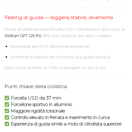
Feeling di guida — leggera, stabile, divertente
Grazie all’abbinamento forcella USD + forcellone in alluminio, la
Wottan GP1 125 RS
offre una ciclistica che riesce a essere:
prevedibile per chi è alle prime esperienze
divertente e reattiva per chi cerca una guida sportiva
Ogni curva diventa un invito a spingere un po’ di più.
Punti chiave della ciclistica
Forcella USD da 37 mm
Forcellone sportivo in alluminio
Maggiore rigidità torsionale
Controllo elevato in frenata e inserimento in curva
Esperienza di guida simile a moto di cilindrata superiore