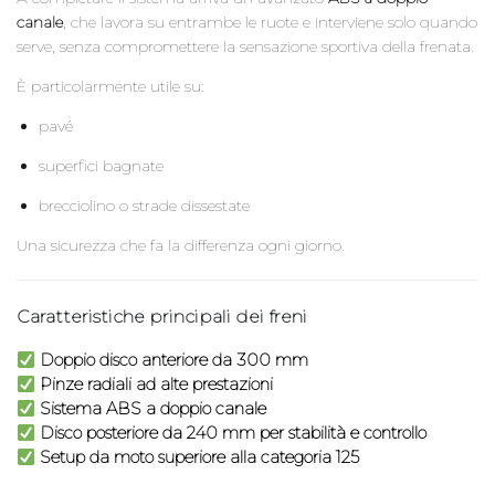
canale
, che lavora su entrambe le ruote e interviene solo quando
serve, senza compromettere la sensazione sportiva della frenata.
È particolarmente utile su:
pavé
superfici bagnate
brecciolino o strade dissestate
Una sicurezza che fa la differenza ogni giorno.
Caratteristiche principali dei freni
Doppio disco anteriore da 300 mm
Pinze radiali ad alte prestazioni
Sistema ABS a doppio canale
Disco posteriore da 240 mm per stabilità e controllo
Setup da moto superiore alla categoria 125