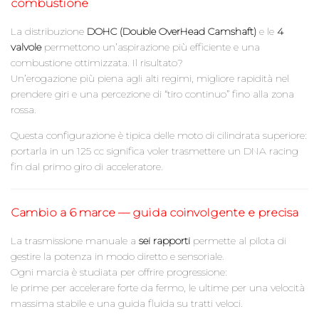
combustione
La distribuzione
DOHC (Double OverHead Camshaft)
e le
4
valvole
permettono un’aspirazione più efficiente e una
combustione ottimizzata. Il risultato?
Un’erogazione più piena agli alti regimi, migliore rapidità nel
prendere giri e una percezione di “tiro continuo” fino alla zona
rossa.
Questa configurazione è tipica delle moto di cilindrata superiore:
portarla in un 125 cc significa voler trasmettere un DNA racing
fin dal primo giro di acceleratore.
Cambio a 6 marce — guida coinvolgente e precisa
La trasmissione manuale a
sei rapporti
permette al pilota di
gestire la potenza in modo diretto e sensoriale.
Ogni marcia è studiata per offrire progressione:
le prime per accelerare forte da fermo, le ultime per una velocità
massima stabile e una guida fluida su tratti veloci.