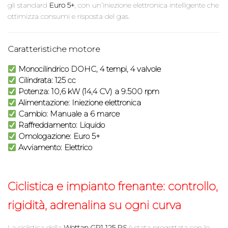
gli standard
Euro 5+
, con un’iniezione elettronica intelligente che
ottimizza consumi e risposta del gas.
Caratteristiche motore
Monocilindrico DOHC, 4 tempi, 4 valvole
Cilindrata: 125 cc
Potenza: 10,6 kW (14,4 CV) a 9.500 rpm
Alimentazione: Iniezione elettronica
Cambio: Manuale a 6 marce
Raffreddamento: Liquido
Omologazione: Euro 5+
Avviamento: Elettrico
Ciclistica e impianto frenante: controllo,
rigidità, adrenalina su ogni curva
La ciclistica della
Wottan GP1 125 RS
è stata progettata con lo