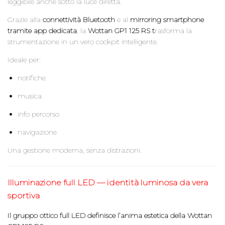
leggibile anche sotto la luce diretta.
Grazie alla
connettività Bluetooth
e al
mirroring smartphone
tramite app dedicata
, la
Wottan GP1 125 RS t
rasforma la
strumentazione in un vero cockpit intelligente.
Ideale per:
notifiche
musica
info percorso
navigazione
Una gestione moderna, senza distrazioni.
Illuminazione full LED — identità luminosa da vera
sportiva
Il gruppo ottico full LED definisce l’anima estetica della Wottan