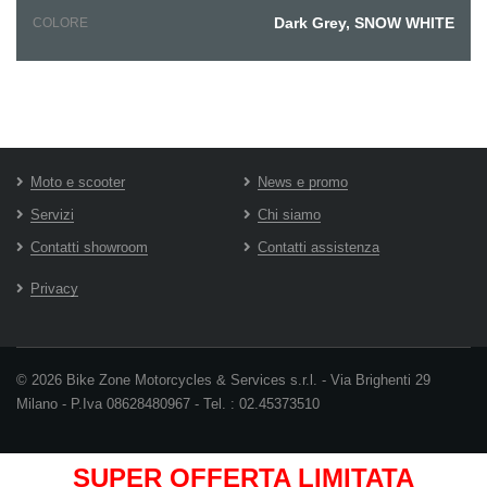
Dark Grey, SNOW WHITE
COLORE
Moto e scooter
News e promo
Servizi
Chi siamo
Contatti showroom
Contatti assistenza
Privacy
© 2026 Bike Zone Motorcycles & Services s.r.l. - Via Brighenti 29
Milano - P.Iva 08628480967 - Tel. : 02.45373510
SUPER OFFERTA LIMITATA