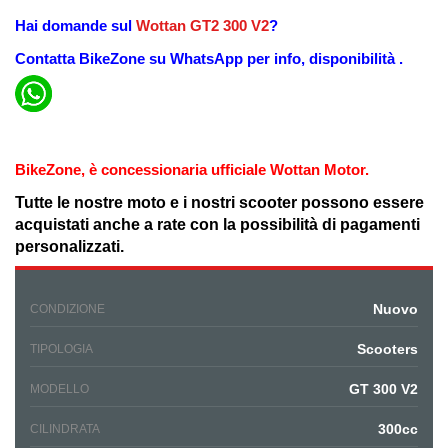
Hai domande sul
Wottan GT2 300 V2
?
Contatta
BikeZone
su WhatsApp per info, disponibilità .
BikeZone
, è concessionaria ufficiale
Wottan Motor
.
Tutte le nostre moto e i nostri scooter possono essere
acquistati anche a rate con la possibilità di
pagamenti
personalizzati.
Nuovo
CONDIZIONE
Scooters
TIPOLOGIA
GT 300 V2
MODELLO
300cc
CILINDRATA