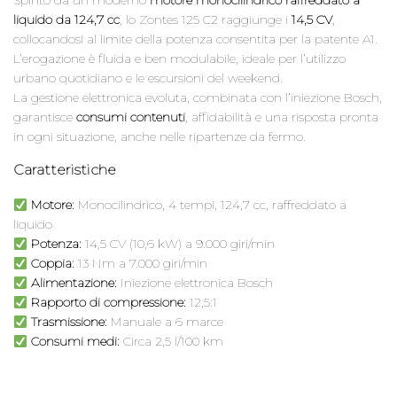
Spinto da un moderno
motore monocilindrico raffreddato a
liquido da 124,7 cc
, lo Zontes 125 C2 raggiunge i
14,5 CV
,
collocandosi al limite della potenza consentita per la patente A1.
L’erogazione è fluida e ben modulabile, ideale per l’utilizzo
urbano quotidiano e le escursioni del weekend.
La gestione elettronica evoluta, combinata con l’iniezione Bosch,
garantisce
consumi contenuti
, affidabilità e una risposta pronta
in ogni situazione, anche nelle ripartenze da fermo.
Caratteristiche
Motore:
Monocilindrico, 4 tempi, 124,7 cc, raffreddato a
liquido
Potenza:
14,5 CV (10,6 kW) a 9.000 giri/min
Coppia:
13 Nm a 7.000 giri/min
Alimentazione:
Iniezione elettronica Bosch
Rapporto di compressione:
12,5:1
Trasmissione:
Manuale a 6 marce
Consumi medi:
Circa 2,5 l/100 km