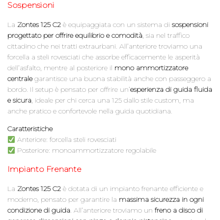
Sospensioni
La
Zontes 125 C2
è equipaggiata con un sistema di
sospensioni
progettato per offrire equilibrio e comodità
, sia nel traffico
cittadino che nei tratti extraurbani. All’anteriore troviamo una
forcella a steli rovesciati che assorbe efficacemente le asperità
dell’asfalto, mentre al posteriore il
mono ammortizzatore
centrale
garantisce una buona stabilità anche con passeggero a
bordo. Il setup è pensato per offrire un’
esperienza di guida fluida
e sicura
, ideale per chi cerca una 125 dallo stile custom, ma
anche pratico e confortevole nella guida quotidiana.
Caratteristiche
Anteriore: forcella steli rovesciati
Posteriore: monoammortizzatore regolabile
Impianto Frenante
La
Zontes 125 C2
è dotata di un impianto frenante efficiente e
moderno, pensato per garantire la
massima sicurezza in ogni
condizione di guida
. All’anteriore troviamo un
freno a disco di