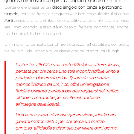
generose dimensioni con pinza a doppio pistoncino
, mentre al
posteriore è presente un
disco singolo con pinza a pistoncino
singolo
, per una frenata progressiva e ben modulabile. Il sistema
ABS
assicura una distribuzione equilibrata della frenata tra i due
assi, migliorando la stabilità in caso di frenate improvvise, anche
per i motociclisti meno esperti.
Un impianto pensato per offrire sicurezza, affidabilità e controllo,
sia nella guida urbana quotidiana che nei tragitti più lunghi.
La Zontes 125 C2 è una moto 125 dal carattere deciso,
pensata per chi cerca uno stile inconfondibile unito a
praticità e piacere di guida. Spinta da un motore
monocilindrico da 124,7 cc, offre un’erogazione
fluida e brillante, perfetta per destreggiarsi nel traffico
cittadino ma anche per uscite extraurbane
all’insegna della libertà.
Una vera custom di nuova generazione, ideale per i
giovani motociclisti o per chi cerca un mezzo
grintoso, affidabile e distintivo per vivere ogni giorno