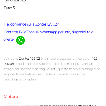
Cilindrata: 125
Euro: 5+
Hai domande sulla Zontes 125 c2?
Contatta BikeZone su WhatsApp per info, disponibilità e
offerte.
La nuova
Zontes 125 C2
è la moto giusta per chi cerca un
125
custom
moderno, accessibile e ricco di personalità. Con un
design muscoloso e dettagli curati, questa moto si distingue nel
segmento entry-level per lo stile cruiser e la dotazione
tecnologica completa.
Motore