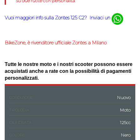
su due ruote con personalità.
Vuoi maggiori info sulla Zontes 125 C2?
Inviaci un
BikeZone
, è rivenditore ufficiale
Zontes a Milano
Tutte le nostre moto e i nostri scooter possono essere
acquistati anche a rate con la possibilità di
pagamenti
personalizzati.
Nuovo
CONDIZIONE
Moto
TIPOLOGIA
125cc
CILINDRATA
Nero
COLORE