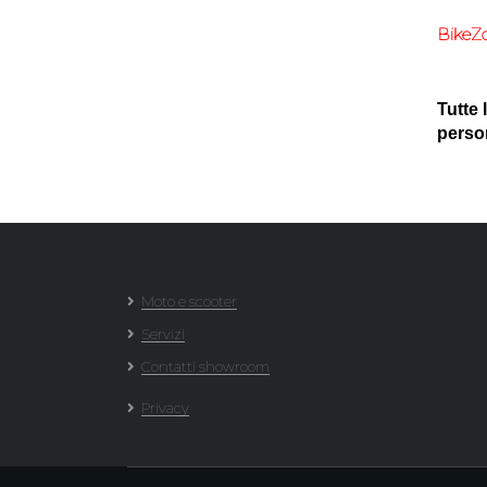
BikeZ
Tutte 
person
Moto e scooter
Servizi
Contatti showroom
Privacy