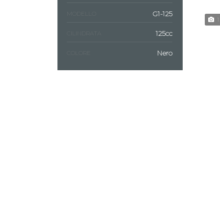
G1-125
MODELLO
1
125cc
CILINDRATA
Nero
COLORE