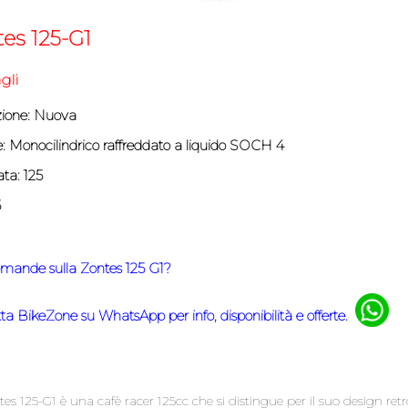
es 125-G1
gli
ione: Nuova
:
Monocilindrico raffreddato a liquido SOCH 4
ata: 125
5
mande sulla Zontes 125 G1?
ta BikeZone su WhatsApp per info, disponibilità e offerte.
es 125-G1 è una cafè racer 125cc che si distingue per il suo design ret