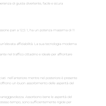
rienza di guida divertente, facile e sicura
ssione pari a 12,5: 1, ha un potenza massima di 11
a un’elevata affidabilità. La sua tecnologia moderna
ante nel traffico cittadino e ideale per affrontare
iati nell’anteriore mentre nel posteriore è presente
offrono un buon assorbimento delle asperità del
maneggevolezza. Assorbono bene le asperità del
stesso tempo, sono sufficientemente rigide per