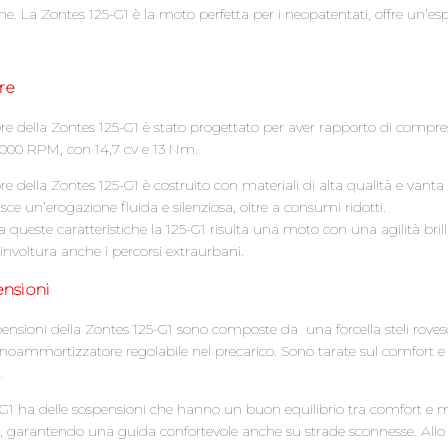
. La Zontes 125-G1 è la moto perfetta per i neopatentati, offre un’espe
re
re della Zontes 125-G1 è stato progettato per aver rapporto di compre
0 RPM, con 14,7 cv e 13 Nm.
re della Zontes 125-G1 è costruito con materiali di alta qualità e vant
sce un’erogazione fluida e silenziosa, oltre a consumi ridotti.
a queste caratteristiche la 125-G1 risulta una moto con una agilità brill
involtura anche i percorsi extraurbani.
nsioni
ensioni della Zontes 125-G1 sono composte da una forcella steli rovesc
oammortizzatore regolabile nel precarico. Sono tarate sul comfort e 
.
-G1 ha delle sospensioni che hanno un buon equilibrio tra comfort e 
o, garantendo una guida confortevole anche su strade sconnesse. Allo 