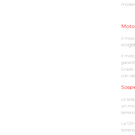
moderne
Moto
Il moto
KW@900
Il moto
garanti
Grazie 
con dis
Sospe
Le sosp
un mon
terreno
La 125
terren