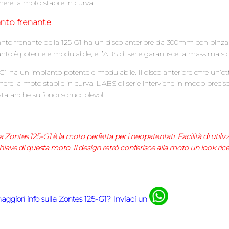
ere la moto stabile in curva.
nto frenante
anto frenante della 125-G1 ha un disco anteriore da 300mm con pinza
nto è potente e modulabile, e l’ABS di serie garantisce la massima sic
G1 ha un impianto potente e modulabile. Il disco anteriore offre un’ott
re la moto stabile in curva. L’ABS di serie interviene in modo preci
ata anche su fondi sdrucciolevoli.
a Zontes 125-G1 è la moto perfetta per i neopatentati. Facilità di utili
hiave di questa moto. Il design retrò conferisce alla moto un look ric
aggiori info sulla Zontes 125-G1
? Inviaci un