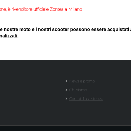
one
, è rivenditore ufficiale
Zontes a Milano
le nostre moto e i nostri scooter possono essere acquistati 
alizzati.
News e promo
Chi siamo
Contatti assistenza