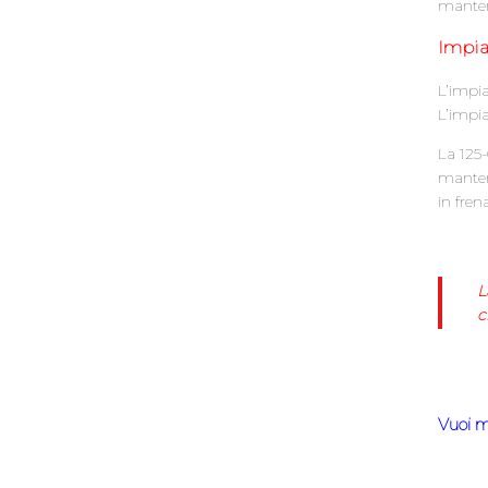
manten
Impia
L’impi
L’impia
La 125-
mantene
in fren
L
c
Vuoi m