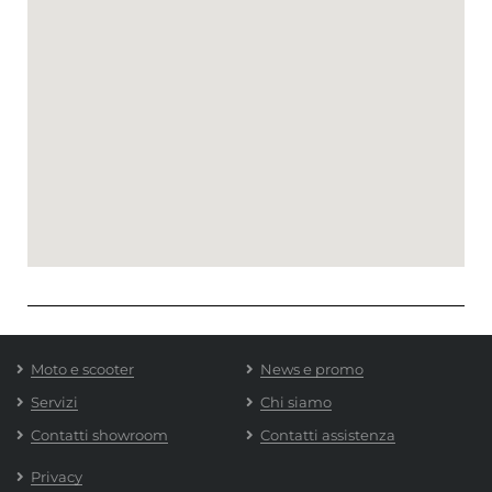
Moto e scooter
News e promo
Servizi
Chi siamo
Contatti showroom
Contatti assistenza
Privacy