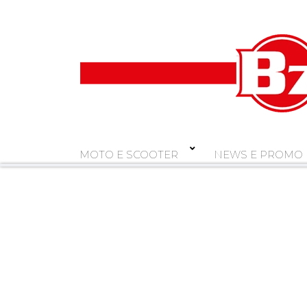
MOTO E SCOOTER
NEWS E PROMO