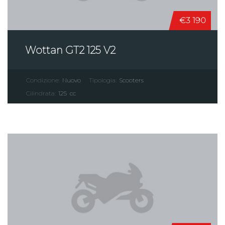
€3 190
Wottan GT2 125 V2
Condizione:
Nuovo
Tipologia:
Scooters
Cilindrata:
125
cc