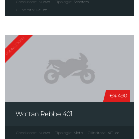
Condizione:
Nuovo
Tipologia:
Scooters
Cilindrata:
125
cc
PROMOZIONE
€4 490
Wottan Rebbe 401
Condizione:
Nuovo
Tipologia:
Moto
Cilindrata:
401
cc