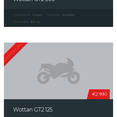
Condizione:
Nuovo
Tipologia:
Scooters
Cilindrata:
300
cc
GARANZIA 5 ANNI
€2 990
Wottan GT2 125