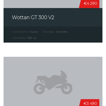
€4 290
Wottan GT 300 V2
Condizione:
Nuovo
Tipologia:
Scooters
Cilindrata:
300
cc
€3 490