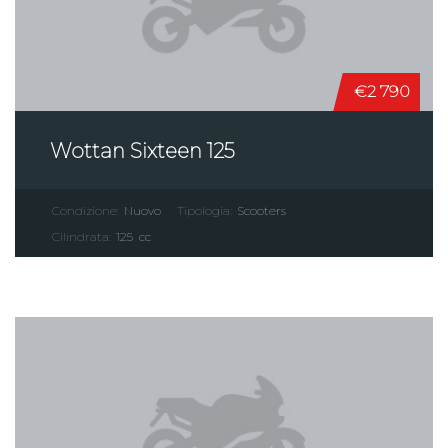
€2 790
Wottan Sixteen 125
Condizione:
Nuovo
Tipologia:
Scooters
Cilindrata:
125
cc