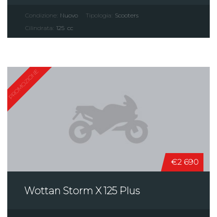
Condizione:
Nuovo
Tipologia:
Scooters
Cilindrata:
125
cc
PROMOZIONE
€2 690
Wottan Storm X 125 Plus