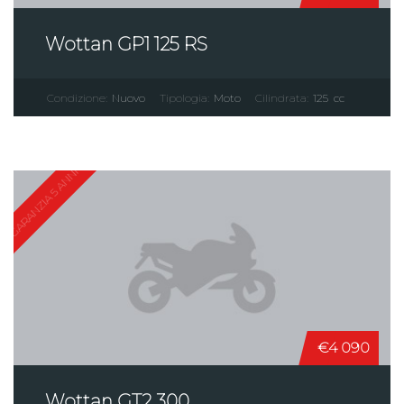
Wottan GP1 125 RS
Condizione:
Nuovo
Tipologia:
Moto
Cilindrata:
125
cc
GARANZIA 5 ANNI
€4 090
Wottan GT2 300