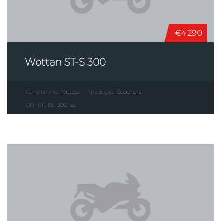
€4 290
Wottan ST-S 300
Condizione:
Nuovo
Tipologia:
Scooters
Cilindrata:
300
cc